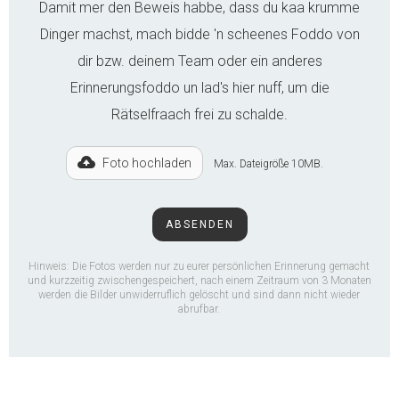
Damit mer den Beweis habbe, dass du kaa krumme
Dinger machst, mach bidde 'n scheenes Foddo von
dir bzw. deinem Team oder ein anderes
Erinnerungsfoddo un lad's hier nuff, um die
Rätselfraach frei zu schalde.
Foto hochladen
Max. Dateigröße 10MB.
Hinweis: Die Fotos werden nur zu eurer persönlichen Erinnerung gemacht
und kurzzeitig zwischengespeichert, nach einem Zeitraum von 3 Monaten
werden die Bilder unwiderruflich gelöscht und sind dann nicht wieder
abrufbar.