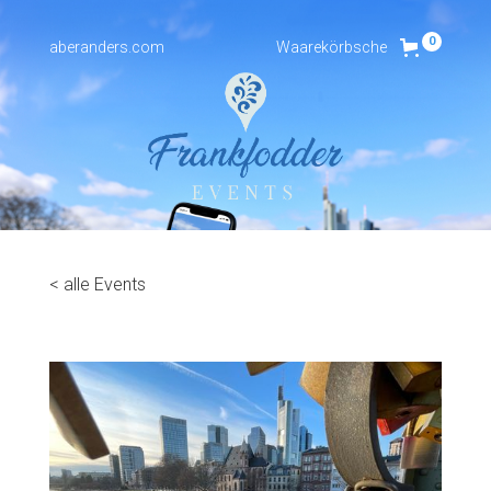
0
aberanders.com
Waarekörbsche
< alle Events