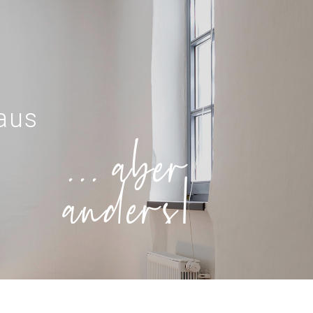
aus
... aber
anders!