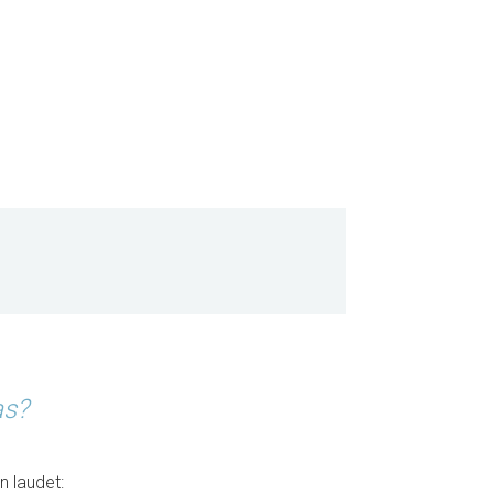
as?
n laudet: