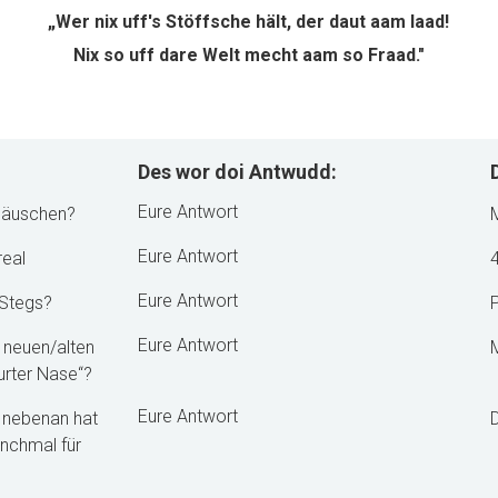
„Wer nix uff's Stöffsche hält, der daut aam laad!
Nix so uff dare Welt mecht aam so Fraad."
Des wor doi Antwudd:
Eure Antwort
rhäuschen?
M
Eure Antwort
real
4
Eure Antwort
 Stegs?
Eure Antwort
m neuen/alten
urter Nase“?
Eure Antwort
“ nebenan hat
D
nchmal für