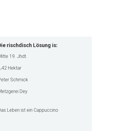
Die rischdisch Lösung is:
itte 19. Jhdt.
,42 Hektar
Peter Schmick
Metzgerei Dey
as Leben ist ein Cappuccino